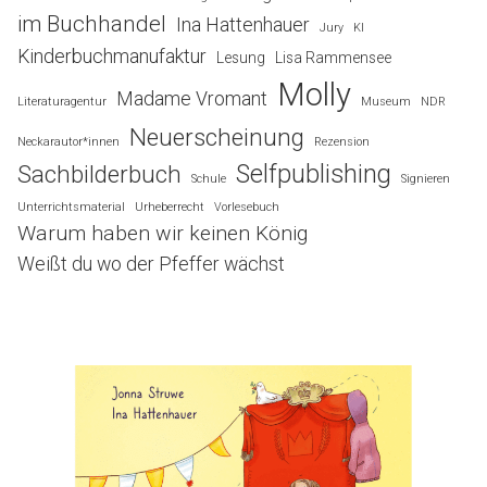
im Buchhandel
Ina Hattenhauer
Jury
KI
Kinderbuchmanufaktur
Lesung
Lisa Rammensee
Molly
Madame Vromant
Literaturagentur
Museum
NDR
Neuerscheinung
Neckarautor*innen
Rezension
Selfpublishing
Sachbilderbuch
Schule
Signieren
Unterrichtsmaterial
Urheberrecht
Vorlesebuch
Warum haben wir keinen König
Weißt du wo der Pfeffer wächst