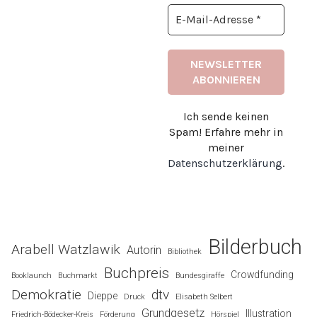
Ich sende keinen
Spam! Erfahre mehr in
meiner
Datenschutzerklärung
.
Bilderbuch
Arabell Watzlawik
Autorin
Bibliothek
Buchpreis
Crowdfunding
Booklaunch
Buchmarkt
Bundesgiraffe
Demokratie
dtv
Dieppe
Druck
Elisabeth Selbert
Grundgesetz
Illustration
Friedrich-Bödecker-Kreis
Förderung
Hörspiel