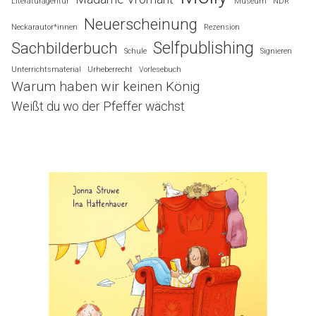
Literaturagentur
Museum
NDR
Neuerscheinung
Neckarautor*innen
Rezension
Selfpublishing
Sachbilderbuch
Schule
Signieren
Unterrichtsmaterial
Urheberrecht
Vorlesebuch
Warum haben wir keinen König
Weißt du wo der Pfeffer wächst