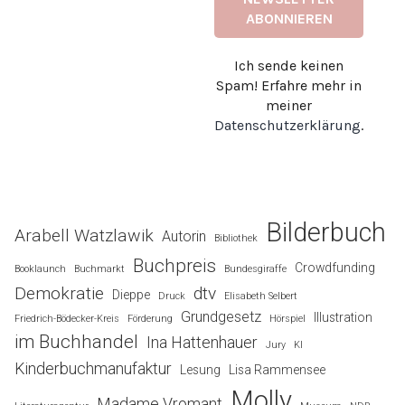
Ich sende keinen
Spam! Erfahre mehr in
meiner
Datenschutzerklärung
.
Bilderbuch
Arabell Watzlawik
Autorin
Bibliothek
Buchpreis
Crowdfunding
Booklaunch
Buchmarkt
Bundesgiraffe
Demokratie
dtv
Dieppe
Druck
Elisabeth Selbert
Grundgesetz
Illustration
Friedrich-Bödecker-Kreis
Förderung
Hörspiel
im Buchhandel
Ina Hattenhauer
Jury
KI
Kinderbuchmanufaktur
Lesung
Lisa Rammensee
Molly
Madame Vromant