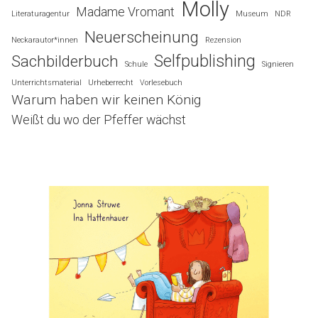
Molly
Madame Vromant
Literaturagentur
Museum
NDR
Neuerscheinung
Neckarautor*innen
Rezension
Selfpublishing
Sachbilderbuch
Schule
Signieren
Unterrichtsmaterial
Urheberrecht
Vorlesebuch
Warum haben wir keinen König
Weißt du wo der Pfeffer wächst