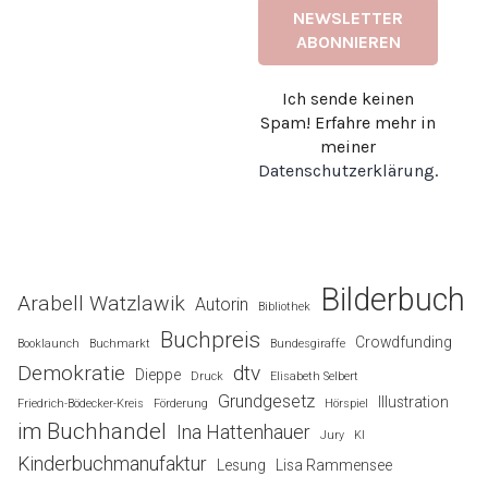
Ich sende keinen
Spam! Erfahre mehr in
meiner
Datenschutzerklärung
.
Bilderbuch
Arabell Watzlawik
Autorin
Bibliothek
Buchpreis
Crowdfunding
Booklaunch
Buchmarkt
Bundesgiraffe
Demokratie
dtv
Dieppe
Druck
Elisabeth Selbert
Grundgesetz
Illustration
Friedrich-Bödecker-Kreis
Förderung
Hörspiel
im Buchhandel
Ina Hattenhauer
Jury
KI
Kinderbuchmanufaktur
Lesung
Lisa Rammensee