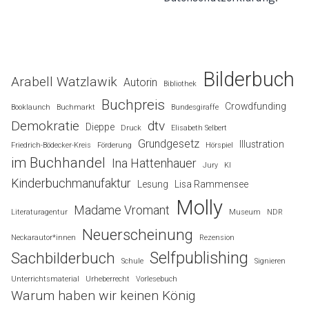
Bilderbuch
Arabell Watzlawik
Autorin
Bibliothek
Buchpreis
Crowdfunding
Booklaunch
Buchmarkt
Bundesgiraffe
Demokratie
dtv
Dieppe
Druck
Elisabeth Selbert
Grundgesetz
Illustration
Friedrich-Bödecker-Kreis
Förderung
Hörspiel
im Buchhandel
Ina Hattenhauer
Jury
KI
Kinderbuchmanufaktur
Lesung
Lisa Rammensee
Molly
Madame Vromant
Literaturagentur
Museum
NDR
Neuerscheinung
Neckarautor*innen
Rezension
Selfpublishing
Sachbilderbuch
Schule
Signieren
Unterrichtsmaterial
Urheberrecht
Vorlesebuch
Warum haben wir keinen König