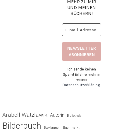
MEHR ZU MIR
UND MEINEN
BÜCHERN!
Ich sende keinen
Spam! Erfahre mehr in
meiner
Datenschutzerklärung
.
Arabell Watzlawik
Autorin
Bibliothek
Bilderbuch
Booklaunch
Buchmarkt