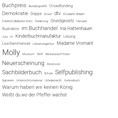
Buchpreis
Crowdfunding
Bundesgiraffe
Demokratie
dtv
Dieppe
Druck
Elisabeth Selbert
Grundgesetz
Friedrich-Bödecker-Kreis
Förderung
Hörspiel
im Buchhandel
Ina Hattenhauer
Illustration
Kinderbuchmanufaktur
Lesung
Jury
KI
Madame Vromant
Lisa Rammensee
Literaturagentur
Molly
Museum
NDR
Neckarautor*innen
Neuerscheinung
Rezension
Selfpublishing
Sachbilderbuch
Schule
Signieren
Unterrichtsmaterial
Urheberrecht
Vorlesebuch
Warum haben wir keinen König
Weißt du wo der Pfeffer wächst