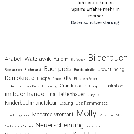
Ich sende keinen
Spam! Erfahre mehr in
meiner
Datenschutzerklärung
.
Bilderbuch
Arabell Watzlawik
Autorin
Bibliothek
Buchpreis
Crowdfunding
Booklaunch
Buchmarkt
Bundesgiraffe
Demokratie
dtv
Dieppe
Druck
Elisabeth Selbert
Grundgesetz
Illustration
Friedrich-Bödecker-Kreis
Förderung
Hörspiel
im Buchhandel
Ina Hattenhauer
Jury
KI
Kinderbuchmanufaktur
Lesung
Lisa Rammensee
Molly
Madame Vromant
Literaturagentur
Museum
NDR
Neuerscheinung
Neckarautor*innen
Rezension