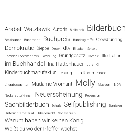
Bilderbuch
Arabell Watzlawik
Autorin
Bibliothek
Buchpreis
Crowdfunding
Booklaunch
Buchmarkt
Bundesgiraffe
Demokratie
dtv
Dieppe
Druck
Elisabeth Selbert
Grundgesetz
Illustration
Friedrich-Bödecker-Kreis
Förderung
Hörspiel
im Buchhandel
Ina Hattenhauer
Jury
KI
Kinderbuchmanufaktur
Lesung
Lisa Rammensee
Molly
Madame Vromant
Literaturagentur
Museum
NDR
Neuerscheinung
Neckarautor*innen
Rezension
Selfpublishing
Sachbilderbuch
Schule
Signieren
Unterrichtsmaterial
Urheberrecht
Vorlesebuch
Warum haben wir keinen König
Weißt du wo der Pfeffer wächst