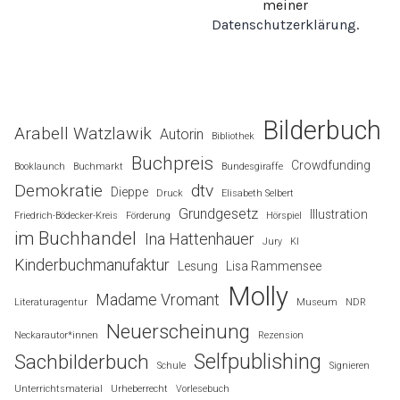
meiner
Datenschutzerklärung
.
Bilderbuch
Arabell Watzlawik
Autorin
Bibliothek
Buchpreis
Crowdfunding
Booklaunch
Buchmarkt
Bundesgiraffe
Demokratie
dtv
Dieppe
Druck
Elisabeth Selbert
Grundgesetz
Illustration
Friedrich-Bödecker-Kreis
Förderung
Hörspiel
im Buchhandel
Ina Hattenhauer
Jury
KI
Kinderbuchmanufaktur
Lesung
Lisa Rammensee
Molly
Madame Vromant
Literaturagentur
Museum
NDR
Neuerscheinung
Neckarautor*innen
Rezension
Selfpublishing
Sachbilderbuch
Schule
Signieren
Unterrichtsmaterial
Urheberrecht
Vorlesebuch