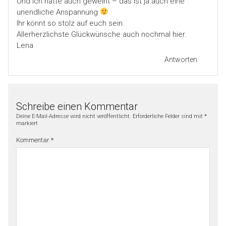
Und ich hätte auch geweint – das ist ja auch eine
unendliche Anspannung
Ihr könnt so stolz auf euch sein.
Allerherzlichste Glückwünsche auch nochmal hier.
Lena
Antworten
Schreibe einen Kommentar
Deine E-Mail-Adresse wird nicht veröffentlicht.
Erforderliche Felder sind mit
*
markiert
Kommentar
*