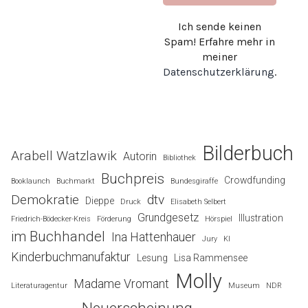
Ich sende keinen
Spam! Erfahre mehr in
meiner
Datenschutzerklärung
.
Bilderbuch
Arabell Watzlawik
Autorin
Bibliothek
Buchpreis
Crowdfunding
Booklaunch
Buchmarkt
Bundesgiraffe
Demokratie
dtv
Dieppe
Druck
Elisabeth Selbert
Grundgesetz
Illustration
Friedrich-Bödecker-Kreis
Förderung
Hörspiel
im Buchhandel
Ina Hattenhauer
Jury
KI
Kinderbuchmanufaktur
Lesung
Lisa Rammensee
Molly
Madame Vromant
Literaturagentur
Museum
NDR
Neuerscheinung