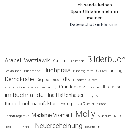
Ich sende keinen
Spam! Erfahre mehr in
meiner
Datenschutzerklärung
.
Bilderbuch
Arabell Watzlawik
Autorin
Bibliothek
Buchpreis
Crowdfunding
Booklaunch
Buchmarkt
Bundesgiraffe
Demokratie
dtv
Dieppe
Druck
Elisabeth Selbert
Grundgesetz
Illustration
Friedrich-Bödecker-Kreis
Förderung
Hörspiel
im Buchhandel
Ina Hattenhauer
Jury
KI
Kinderbuchmanufaktur
Lesung
Lisa Rammensee
Molly
Madame Vromant
Literaturagentur
Museum
NDR
Neuerscheinung
Neckarautor*innen
Rezension