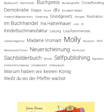
Buchpreis
Crowdfunding
Booklaunch
Buchmarkt
Bundesgiraffe
Demokratie
dtv
Dieppe
Druck
Elisabeth Selbert
Grundgesetz
Illustration
Friedrich-Bödecker-Kreis
Förderung
Hörspiel
im Buchhandel
Ina Hattenhauer
Jury
KI
Kinderbuchmanufaktur
Lesung
Lisa Rammensee
Molly
Madame Vromant
Literaturagentur
Museum
NDR
Neuerscheinung
Neckarautor*innen
Rezension
Selfpublishing
Sachbilderbuch
Schule
Signieren
Unterrichtsmaterial
Urheberrecht
Vorlesebuch
Warum haben wir keinen König
Weißt du wo der Pfeffer wächst