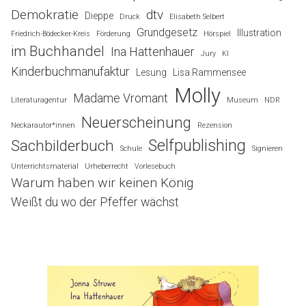
Demokratie
dtv
Dieppe
Druck
Elisabeth Selbert
Grundgesetz
Illustration
Friedrich-Bödecker-Kreis
Förderung
Hörspiel
im Buchhandel
Ina Hattenhauer
Jury
KI
Kinderbuchmanufaktur
Lesung
Lisa Rammensee
Molly
Madame Vromant
Literaturagentur
Museum
NDR
Neuerscheinung
Neckarautor*innen
Rezension
Selfpublishing
Sachbilderbuch
Schule
Signieren
Unterrichtsmaterial
Urheberrecht
Vorlesebuch
Warum haben wir keinen König
Weißt du wo der Pfeffer wächst