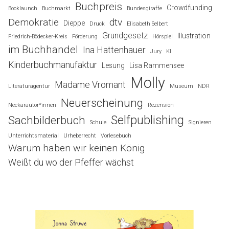
Buchpreis
Crowdfunding
Booklaunch
Buchmarkt
Bundesgiraffe
Demokratie
dtv
Dieppe
Druck
Elisabeth Selbert
Grundgesetz
Illustration
Friedrich-Bödecker-Kreis
Förderung
Hörspiel
im Buchhandel
Ina Hattenhauer
Jury
KI
Kinderbuchmanufaktur
Lesung
Lisa Rammensee
Molly
Madame Vromant
Literaturagentur
Museum
NDR
Neuerscheinung
Neckarautor*innen
Rezension
Selfpublishing
Sachbilderbuch
Schule
Signieren
Unterrichtsmaterial
Urheberrecht
Vorlesebuch
Warum haben wir keinen König
Weißt du wo der Pfeffer wächst