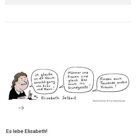
Beitragsnavigation
Nächster
Es lebe Elisabeth!