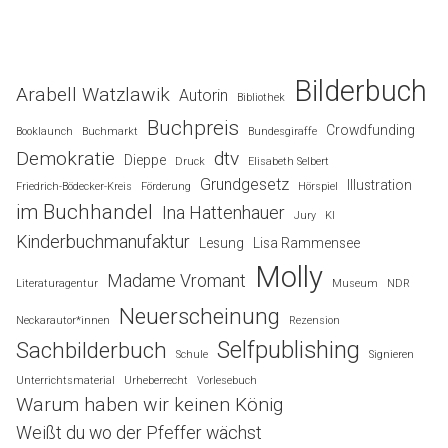
Bilderbuch
Arabell Watzlawik
Autorin
Bibliothek
Buchpreis
Crowdfunding
Booklaunch
Buchmarkt
Bundesgiraffe
Demokratie
dtv
Dieppe
Druck
Elisabeth Selbert
Grundgesetz
Illustration
Friedrich-Bödecker-Kreis
Förderung
Hörspiel
im Buchhandel
Ina Hattenhauer
Jury
KI
Kinderbuchmanufaktur
Lesung
Lisa Rammensee
Molly
Madame Vromant
Literaturagentur
Museum
NDR
Neuerscheinung
Neckarautor*innen
Rezension
Selfpublishing
Sachbilderbuch
Schule
Signieren
Unterrichtsmaterial
Urheberrecht
Vorlesebuch
Warum haben wir keinen König
Weißt du wo der Pfeffer wächst