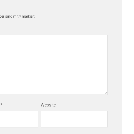
lder sind mit
*
markiert
e
*
Website