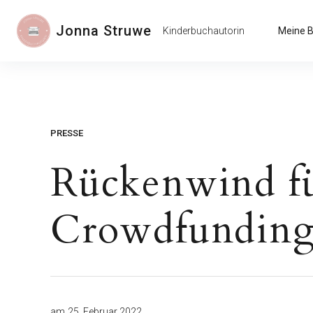
Inhalte
überspringen
Jonna Struwe
Kinderbuchautorin
Meine 
PRESSE
Rückenwind fü
Crowdfundin
am
25. Februar 2022