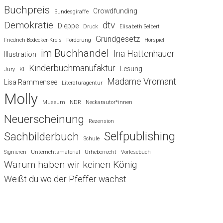
Buchpreis
Crowdfunding
Bundesgiraffe
Demokratie
dtv
Dieppe
Druck
Elisabeth Selbert
Grundgesetz
Friedrich-Bödecker-Kreis
Förderung
Hörspiel
im Buchhandel
Ina Hattenhauer
Illustration
Kinderbuchmanufaktur
Lesung
Jury
KI
Madame Vromant
Lisa Rammensee
Literaturagentur
Molly
Museum
NDR
Neckarautor*innen
Neuerscheinung
Rezension
Selfpublishing
Sachbilderbuch
Schule
Signieren
Unterrichtsmaterial
Urheberrecht
Vorlesebuch
Warum haben wir keinen König
Weißt du wo der Pfeffer wächst