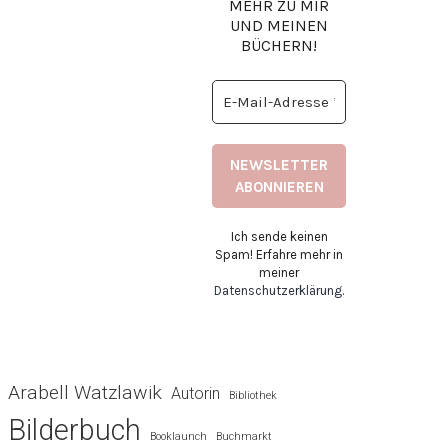
MEHR ZU MIR
UND MEINEN
BÜCHERN!
Ich sende keinen
Spam! Erfahre mehr in
meiner
Datenschutzerklärung
.
Arabell Watzlawik
Autorin
Bibliothek
Bilderbuch
Booklaunch
Buchmarkt