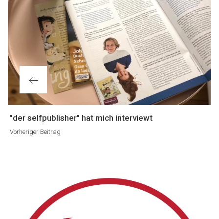
Vorheriger
"der selfpublisher" hat mich interviewt
Beitrag
Vorheriger Beitrag