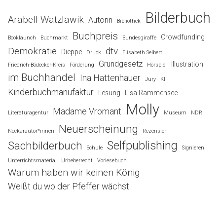
Bilderbuch
Arabell Watzlawik
Autorin
Bibliothek
Buchpreis
Crowdfunding
Booklaunch
Buchmarkt
Bundesgiraffe
Demokratie
dtv
Dieppe
Druck
Elisabeth Selbert
Grundgesetz
Illustration
Friedrich-Bödecker-Kreis
Förderung
Hörspiel
im Buchhandel
Ina Hattenhauer
Jury
KI
Kinderbuchmanufaktur
Lesung
Lisa Rammensee
Molly
Madame Vromant
Literaturagentur
Museum
NDR
Neuerscheinung
Neckarautor*innen
Rezension
Selfpublishing
Sachbilderbuch
Schule
Signieren
Unterrichtsmaterial
Urheberrecht
Vorlesebuch
Warum haben wir keinen König
Weißt du wo der Pfeffer wächst