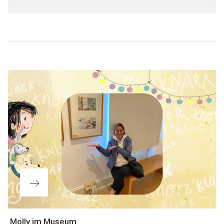
Beitragsnavigation
Nächster
Molly im Museum