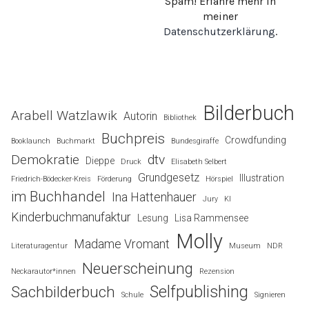
Spam! Erfahre mehr in
meiner
Datenschutzerklärung
.
Bilderbuch
Arabell Watzlawik
Autorin
Bibliothek
Buchpreis
Crowdfunding
Booklaunch
Buchmarkt
Bundesgiraffe
Demokratie
dtv
Dieppe
Druck
Elisabeth Selbert
Grundgesetz
Illustration
Friedrich-Bödecker-Kreis
Förderung
Hörspiel
im Buchhandel
Ina Hattenhauer
Jury
KI
Kinderbuchmanufaktur
Lesung
Lisa Rammensee
Molly
Madame Vromant
Literaturagentur
Museum
NDR
Neuerscheinung
Neckarautor*innen
Rezension
Selfpublishing
Sachbilderbuch
Schule
Signieren