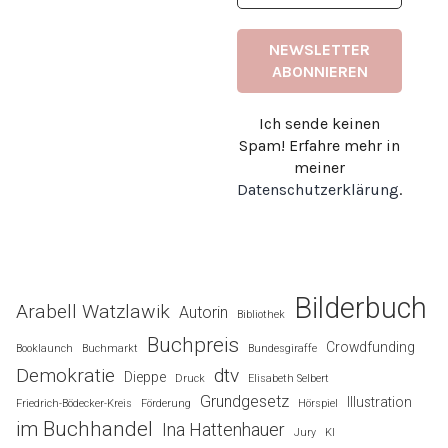
Ich sende keinen
Spam! Erfahre mehr in
meiner
Datenschutzerklärung
.
Bilderbuch
Arabell Watzlawik
Autorin
Bibliothek
Buchpreis
Crowdfunding
Booklaunch
Buchmarkt
Bundesgiraffe
Demokratie
dtv
Dieppe
Druck
Elisabeth Selbert
Grundgesetz
Illustration
Friedrich-Bödecker-Kreis
Förderung
Hörspiel
im Buchhandel
Ina Hattenhauer
Jury
KI