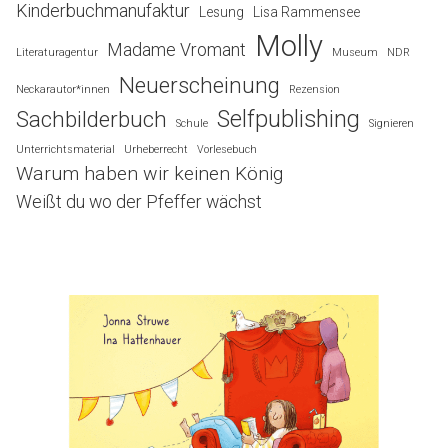
Kinderbuchmanufaktur
Lesung
Lisa Rammensee
Molly
Madame Vromant
Literaturagentur
Museum
NDR
Neuerscheinung
Neckarautor*innen
Rezension
Selfpublishing
Sachbilderbuch
Schule
Signieren
Unterrichtsmaterial
Urheberrecht
Vorlesebuch
Warum haben wir keinen König
Weißt du wo der Pfeffer wächst