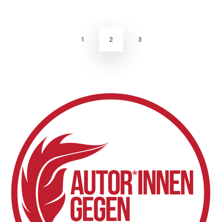
Seitennummerierung
der
Beiträge
2
1
3